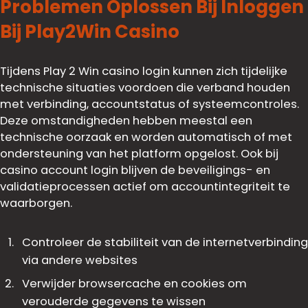
Problemen Oplossen Bij Inloggen
Bij Play2Win Casino
Tijdens Play 2 Win casino login kunnen zich tijdelijke
technische situaties voordoen die verband houden
met verbinding, accountstatus of systeemcontroles.
Deze omstandigheden hebben meestal een
technische oorzaak en worden automatisch of met
ondersteuning van het platform opgelost. Ook bij
casino account login blijven de beveiligings- en
validatieprocessen actief om accountintegriteit te
waarborgen.
Controleer de stabiliteit van de internetverbinding
via andere websites
Verwijder browsercache en cookies om
verouderde gegevens te wissen