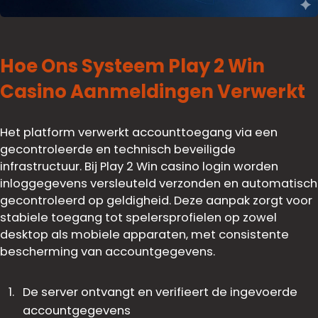
Hoe Ons Systeem Play 2 Win
Casino Aanmeldingen Verwerkt
Het platform verwerkt accounttoegang via een
gecontroleerde en technisch beveiligde
infrastructuur. Bij Play 2 Win casino login worden
inloggegevens versleuteld verzonden en automatisch
gecontroleerd op geldigheid. Deze aanpak zorgt voor
stabiele toegang tot spelersprofielen op zowel
desktop als mobiele apparaten, met consistente
bescherming van accountgegevens.
De server ontvangt en verifieert de ingevoerde
accountgegevens