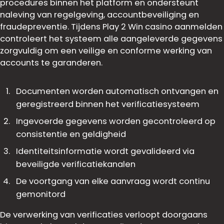
procedures binnen het platform en ondersteunt
naleving van regelgeving, accountbeveiliging en
fraudepreventie. Tijdens Play 2 Win casino aanmelden
controleert het systeem alle aangeleverde gegevens
zorgvuldig om een veilige en conforme werking van
accounts te garanderen.
Documenten worden automatisch ontvangen en
geregistreerd binnen het verificatiesysteem
Ingevoerde gegevens worden gecontroleerd op
consistentie en geldigheid
Identiteitsinformatie wordt gevalideerd via
beveiligde verificatiekanalen
De voortgang van elke aanvraag wordt continu
gemonitord
De verwerking van verificaties verloopt doorgaans